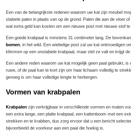
Een van de belangrijkste redenen waarom uw kat zijn meubel mogelij
stabiele palen in plaats van op de grond. Palen die aan de vloer o
wat extra geld kan kosten om een nieuwe post met nieuwe stof te ko
Een goede krabpaal is minstens 31 centimeter lang. De bovenkant 
bomen
, in het wild. Een wiebelige post zal uw kat ontmoedigen o
klimmen op een onstabiele krabpaal, maar stel ze valt en krijgt d
Een andere reden waarom uw kat mogelijk geen paal gebruikt, is de
ruwe, of de paal kan te kort zijn om haar lichaam volledig te strek
genoeg is om haar volledige lengte te herbergen.
Vormen van krabpalen
Krabpalen
zijn verkrijgbaar in verschillende vormen en maten voo
een extra lange, een platte krabpaal, een kattenboom met een extr
strekken en te krabben, dus zorg ervoor dat u een bericht selec
bijvoorbeeld de voorkeur aan een paal die hoekig is.