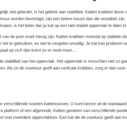
k niet gebruikt, is het gebrek aan stabiliteit. Katten krabben liever 
f muur worden bevestigd, zijn een betere keuze dan die onstabiel zijn.
pen, is het beter dan je kat op een niet-stabiel oppervlak te laten k
van de post moet stevig zijn. Katten krabben meestal op stabiele ob
m het te gebruiken, en niet te vergeten onveilig. Je kat kan proberen 
e paal op zich dan komt ze er nooit meer…
 stabiliteit van het oppervlak. Het oppervlak is misschien niet zo go
ken. Als ze de voorkeur geeft aan verticale krabben, zorg er dan voor 
r verschillende soorten kattenrassen. U kunt kiezen uit de standaard
a platform of een afgeronde. Katten genieten van verschillende posit
teert met meerdere oppervlakken. Een kat die de voorkeur geeft aan 