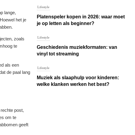
Lifestyle
op lange,
Platenspeler kopen in 2026: waar moet
 Hoewel het je
je op letten als beginner?
rabben.
Lifestyle
jecten, zoals
omhoog te
Geschiedenis muziekformaten: van
vinyl tot streaming
ed als een
Lifestyle
dat de paal lang
Muziek als slaaphulp voor kinderen:
welke klanken werken het best?
 rechte post,
ies om te
krabbomen geeft