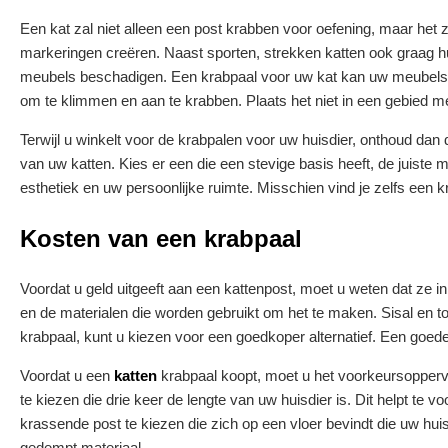
Een kat zal niet alleen een post krabben voor oefening, maar het 
markeringen creëren. Naast sporten, strekken katten ook graag hu
meubels beschadigen. Een krabpaal voor uw kat kan uw meubels of
om te klimmen en aan te krabben. Plaats het niet in een gebied 
Terwijl u winkelt voor de krabpalen voor uw huisdier, onthoud dan 
van uw katten. Kies er een die een stevige basis heeft, de juiste ma
esthetiek en uw persoonlijke ruimte. Misschien vind je zelfs een
Kosten van een krabpaal
Voordat u geld uitgeeft aan een kattenpost, moet u weten dat ze i
en de materialen die worden gebruikt om het te maken. Sisal en to
krabpaal, kunt u kiezen voor een goedkoper alternatief. Een goede
Voordat u een
katten
krabpaal koopt, moet u het voorkeursopperv
te kiezen die drie keer de lengte van uw huisdier is. Dit helpt te 
krassende post te kiezen die zich op een vloer bevindt die uw hu
gedempt materiaal.