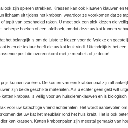
zal ook zijn spieren strekken. Krassen kan ook klauwen klauwen en ter
n lichaam uit tijdens het krabben, waardoor ze voorkomen dat ze tap
 tapijt van beschadigd raken. U moet ook een plek kiezen die veilig
met scherpe hoeken of een tafelhoek, omdat deze uw kat kunnen scha
dat het belangrijk is om de juiste te kiezen voor de fysieke en geestel
at is en de textuur heeft die uw kat leuk vindt. Uiteindelijk is het ee
 krassende post die overeenkomt met je meubels of je decor!
n prijs kunnen variëren. De kosten van een krabbenpaal zijn afhankeli
uwen zijn beide geschikte materialen. Als u echter geen geld wilt uit
 katten krabpaal is veilig voor uw huisdierenklauwen en is biologisch
lak voor uw katachtige vriend achterhalen. Het wordt aanbevolen om
voorkomen dat uw kat het meubilair rond het huis krabt. Het is ook bet
isdier kan krassen. Katten krabbenpalen zijn meestal gemaakt van hou