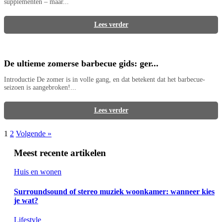
supplementen – maar...
Lees verder
De ultieme zomerse barbecue gids: ger...
Introductie De zomer is in volle gang, en dat betekent dat het barbecue-
seizoen is aangebroken!...
Lees verder
1
2
Volgende »
Meest recente artikelen
Huis en wonen
Surroundsound of stereo muziek woonkamer: wanneer kies
je wat?
Lifestyle