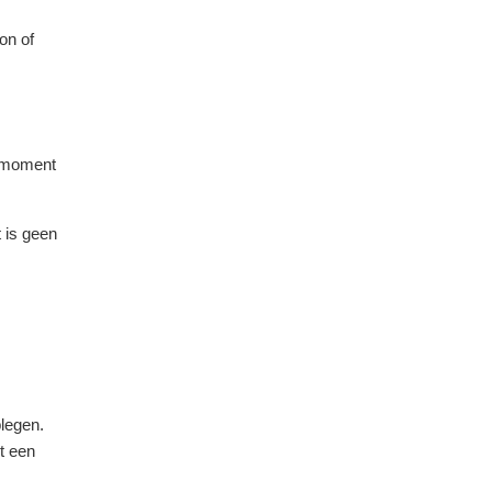
on of
stmoment
 is geen
legen.
t een