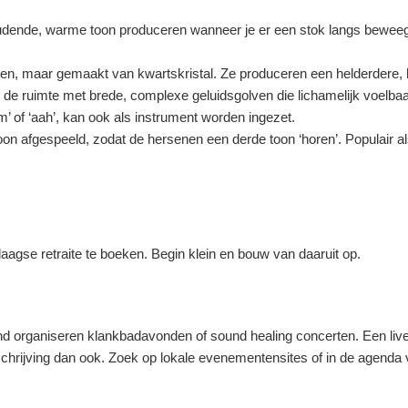
dende, warme toon produceren wanneer je er een stok langs beweegt
en, maar gemaakt van kwartskristal. Ze produceren een helderdere, 
 de ruimte met brede, complexe geluidsgolven die lichamelijk voelbaar
m’ of ‘aah’, kan ook als instrument worden ingezet.
oon afgespeeld, zodat de hersenen een derde toon ‘horen’. Populair als
aagse retraite te boeken. Begin klein en bouw van daaruit op.
and organiseren klankbadavonden of sound healing concerten. Een live
schrijving dan ook. Zoek op lokale evenementensites of in de agenda 