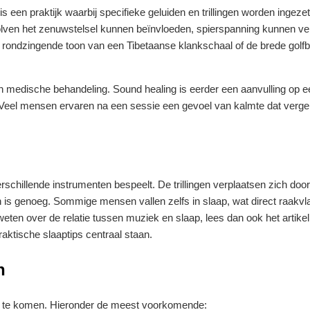
 een praktijk waarbij specifieke geluiden en trillingen worden ingeze
golven het zenuwstelsel kunnen beïnvloeden, spierspanning kunnen v
 rondzingende toon van een Tibetaanse klankschaal of de brede golf
 medische behandeling. Sound healing is eerder een aanvulling op 
. Veel mensen ervaren na een sessie een gevoel van kalmte dat vergel
verschillende instrumenten bespeelt. De trillingen verplaatsen zich door
aten is genoeg. Sommige mensen vallen zelfs in slaap, wat direct raakv
 weten over de relatie tussen muziek en slaap, lees dan ook het artike
raktische slaaptips centraal staan.
n
ng te komen. Hieronder de meest voorkomende: