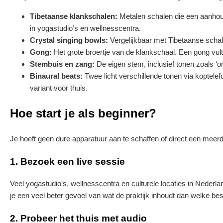
Tibetaanse klankschalen:
Metalen schalen die een aanhou
in yogastudio’s en wellnesscentra.
Crystal singing bowls:
Vergelijkbaar met Tibetaanse schal
Gong:
Het grote broertje van de klankschaal. Een gong vult
Stembuis en zang:
De eigen stem, inclusief tonen zoals ‘o
Binaural beats:
Twee licht verschillende tonen via koptelef
variant voor thuis.
Hoe start je als beginner?
Je hoeft geen dure apparatuur aan te schaffen of direct een meerd
1. Bezoek een live sessie
Veel yogastudio’s, wellnesscentra en culturele locaties in Nederl
je een veel beter gevoel van wat de praktijk inhoudt dan welke be
2. Probeer het thuis met audio