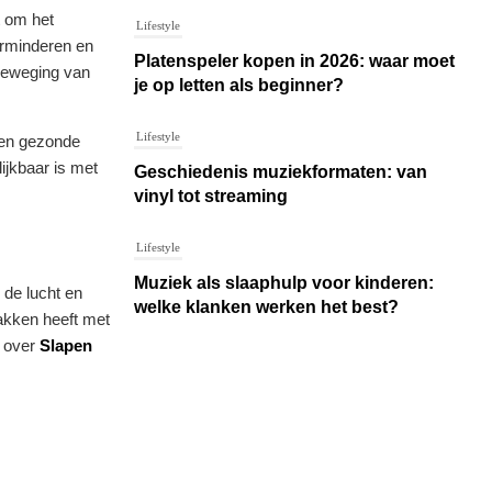
t om het
Lifestyle
erminderen en
Platenspeler kopen in 2026: waar moet
beweging van
je op letten als beginner?
Lifestyle
een gezonde
ijkbaar is met
Geschiedenis muziekformaten: van
vinyl tot streaming
Lifestyle
Muziek als slaaphulp voor kinderen:
 de lucht en
welke klanken werken het best?
lakken heeft met
l over
Slapen