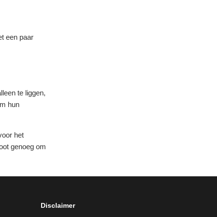
et een paar
lleen te liggen,
 om hun
voor het
groot genoeg om
Disclaimer