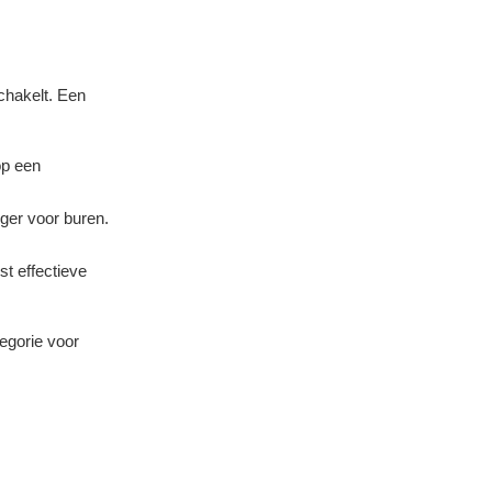
schakelt. Een
op een
ger voor buren.
t effectieve
egorie voor