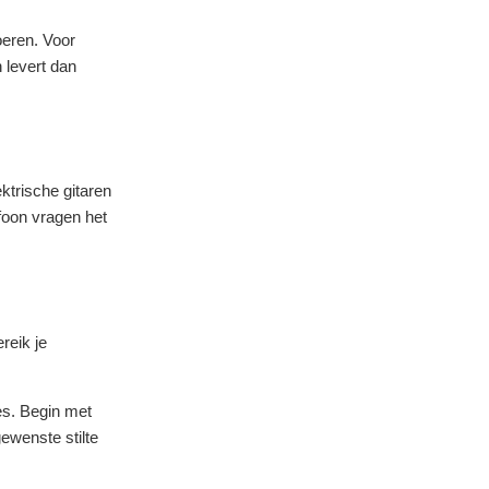
oeren. Voor
 levert dan
ktrische gitaren
foon vragen het
reik je
es. Begin met
gewenste stilte