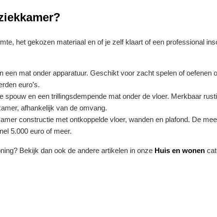
uziekkamer?
mte, het gekozen materiaal en of je zelf klaart of een professional in
n een mat onder apparatuur. Geschikt voor zacht spelen of oefenen 
erden euro’s.
de spouw en een trillingsdempende mat onder de vloer. Merkbaar rusti
kamer, afhankelijk van de omvang.
mer constructie met ontkoppelde vloer, wanden en plafond. De mees
nel 5.000 euro of meer.
oning? Bekijk dan ook de andere artikelen in onze
Huis en wonen
cat