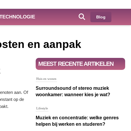
TECHNOLOGIE
Blog
kosten en aanpak
MEEST RECENTE ARTIKELEN
k
Huis en wonen
Surroundsound of stereo muziek
genoten aan. Of
woonkamer: wanneer kies je wat?
onstant op de
pakt.
Lifestyle
Muziek en concentratie: welke genres
helpen bij werken en studeren?