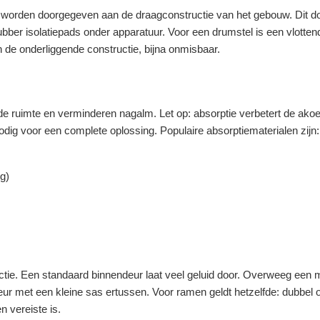
nd worden doorgegeven aan de draagconstructie van het gebouw. Dit d
ubber isolatiepads onder apparatuur. Voor een drumstel is een vlotten
an de onderliggende constructie, bijna onmisbaar.
e ruimte en verminderen nagalm. Let op: absorptie verbetert de akoe
nodig voor een complete oplossing. Populaire absorptiematerialen zijn:
g)
uctie. Een standaard binnendeur laat veel geluid door. Overweeg een
ur met een kleine sas ertussen. Voor ramen geldt hetzelfde: dubbel of
n vereiste is.