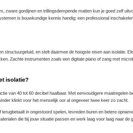
, zware gordijnen en trillingsdempende matten kun je goed zelf uitv
ystemen is bouwkundige kennis handig; een professional inschakelen
structuurgeluid, en stelt daarmee de hoogste eisen aan isolatie. Ele
kken. Zachte instrumenten zoals een digitale piano of zang met micro
t isolatie?
tie van 40 tot 60 decibel haalbaar. Met eenvoudigere maatregelen be
minder klinkt voor het menselijk oor al ongeveer twee keer zo zacht.
f terugbetaalt in ongestoord spelen, tevreden buren en betere opnam
aterialen die bij jouw situatie passen en werk laag voor laag naar de 