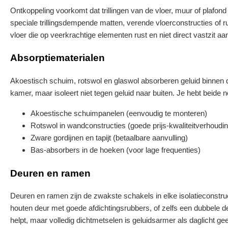
Ontkoppeling voorkomt dat trillingen van de vloer, muur of plafo
speciale trillingsdempende matten, verende vloerconstructies of r
vloer die op veerkrachtige elementen rust en niet direct vastzit a
Absorptiematerialen
Akoestisch schuim, rotswol en glaswol absorberen geluid binnen d
kamer, maar isoleert niet tegen geluid naar buiten. Je hebt beide 
Akoestische schuimpanelen (eenvoudig te monteren)
Rotswol in wandconstructies (goede prijs-kwaliteitverhoudin
Zware gordijnen en tapijt (betaalbare aanvulling)
Bas-absorbers in de hoeken (voor lage frequenties)
Deuren en ramen
Deuren en ramen zijn de zwakste schakels in elke isolatieconstr
houten deur met goede afdichtingsrubbers, of zelfs een dubbele de
helpt, maar volledig dichtmetselen is geluidsarmer als daglicht gee