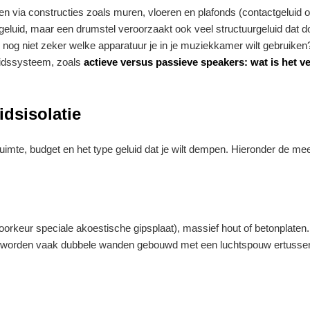
 en via constructies zoals muren, vloeren en plafonds (contactgeluid o
tgeluid, maar een drumstel veroorzaakt ook veel structuurgeluid dat d
je nog niet zeker welke apparatuur je in je muziekkamer wilt gebruiken
luidssysteem, zoals
actieve versus passieve speakers: wat is het v
idsisolatie
ruimte, budget en het type geluid dat je wilt dempen. Hieronder de me
voorkeur speciale akoestische gipsplaat), massief hout of betonplate
tijk worden vaak dubbele wanden gebouwd met een luchtspouw ertussen