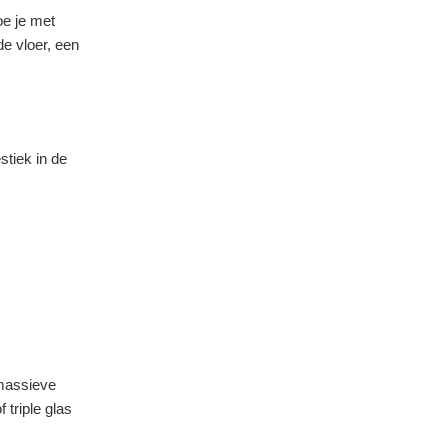
oe je met
de vloer, een
stiek in de
 massieve
 triple glas